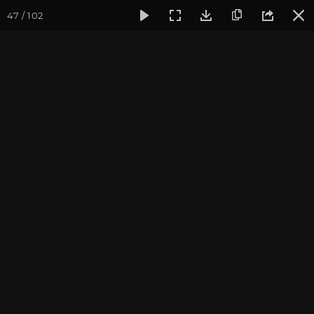
47 / 102
Фотогалерея
Фото йога-туров
Индия
Йога-тур «Пра
Наланда. Бодхгая
Присоединиться к туру
Йога-тур в Индию «Практика в
местах Будды»