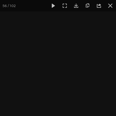
56 / 102
Фотогалерея
Фото йога-туров
Индия
Йога-тур «Пра
Наланда. Бодхгая
Присоединиться к туру
Йога-тур в Индию «Практика в
местах Будды»