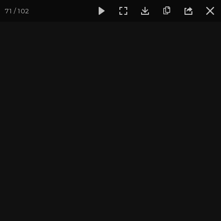
71 / 102
Фотогалерея
Фото йога-туров
Индия
Йога-тур «Пра
Наланда. Бодхгая
Присоединиться к туру
Йога-тур в Индию «Практика в
местах Будды»