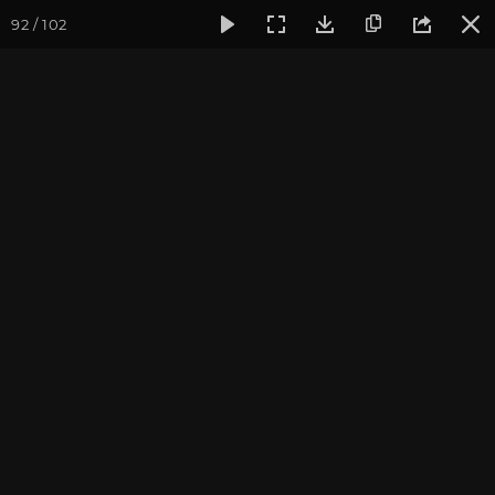
92 / 102
Фотогалерея
Фото йога-туров
Индия
Йога-тур «Пра
Наланда. Бодхгая
Присоединиться к туру
Йога-тур в Индию «Практика в
местах Будды»