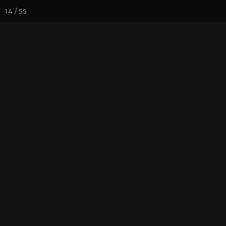
14 / 55
Йога-курсы
Йога-
Фотогалерея
Встречи друзей
Декабрь 2025
йогу»
На почту
Избранное
П