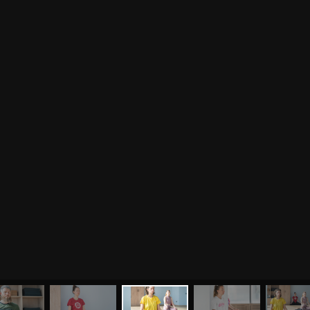
Стань волонтёром в «Ауре» — внеси свой вклад в
Волонтёрство
развитие йоги, создай причины для собственного
развития через служение и карма-йогу
Курсы
Литература
ВОПРОСЫ И ПРЕДЛОЖЕНИЯ
Курс аюрведы
Новые статьи
Курс нутрициологии
Здоровое питание.
Рецепты
Курсы медитации
Альтернативная история
Курсы преподавателей
йоги
Здоровый образ жизни
Отзывы о курсах
Родителям о детях
преподавателей йоги
Анатомия человека
Аудио отзывы о курсах
Христианство
Курсы преподавателей
Буддизм
йоги для беременных
Разное
Притчи
Занятия
Я ознакомился с
соглашением
и подтверждаю
согласие на обработку персональных данных
Пранаяма и медитация
Электронные