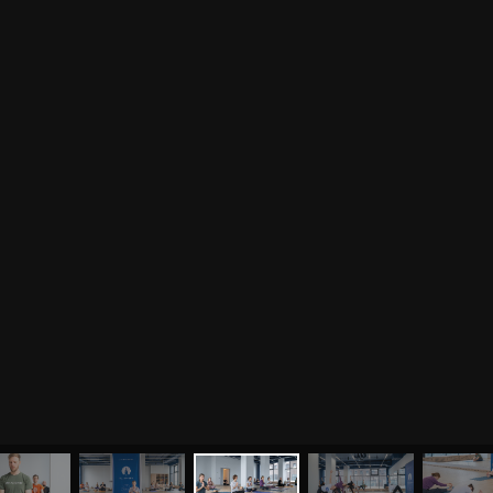
Стань волонтёром в «Ауре» — внеси свой вклад в
Волонтёрство
развитие йоги, создай причины для собственного
развития через служение и карма-йогу
Курсы
Литература
ВОПРОСЫ И ПРЕДЛОЖЕНИЯ
Курс аюрведы
Новые статьи
Курс нутрициологии
Здоровое питание.
Рецепты
Курсы медитации
Альтернативная история
Курсы преподавателей
йоги
Здоровый образ жизни
Отзывы о курсах
Родителям о детях
преподавателей йоги
Анатомия человека
Аудио отзывы о курсах
Христианство
Курсы преподавателей
Буддизм
йоги для беременных
Разное
Притчи
Занятия
Я ознакомился с
соглашением
и подтверждаю
согласие на обработку персональных данных
Пранаяма и медитация
Электронные