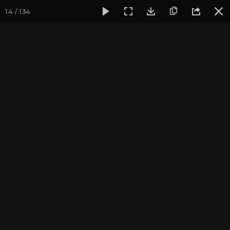
14 / 134
Фотогалерея
Погружение в тишину
Май 2026, Випасса
Май 2026, Випассана
«Погружение в тишину»
с Андреем Верба