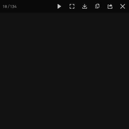
18 / 134
Фотогалерея
Погружение в тишину
Май 2026, Випасса
Май 2026, Випассана
«Погружение в тишину»
с Андреем Верба