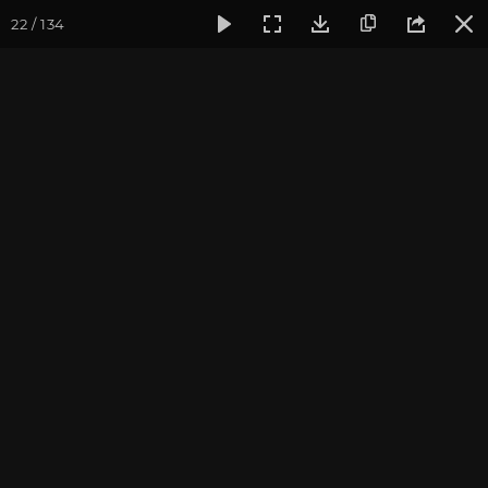
22 / 134
Фотогалерея
Погружение в тишину
Май 2026, Випасса
Май 2026, Випассана
«Погружение в тишину»
с Андреем Верба