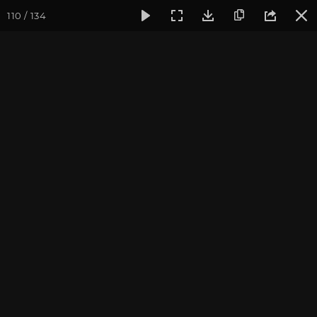
110 / 134
Фотогалерея
Погружение в тишину
Май 2026, Випасса
Май 2026, Випассана
«Погружение в тишину»
с Андреем Верба