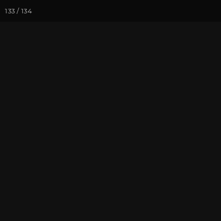
133 / 134
Йога-курсы
Йога-
Фотогалерея
Погружение в 
Май 2026, Ви
Андреем Вер
На почту
Избранное
П