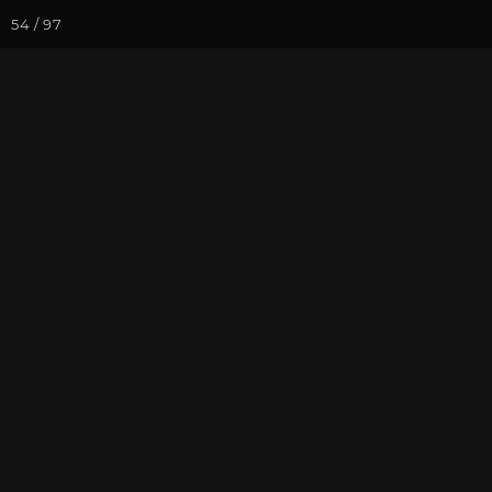
54 / 97
Йога-курсы
Йога-
Фотогалерея
Фото йога-туро
Коломбо. Хр
На почту
Избранное
П