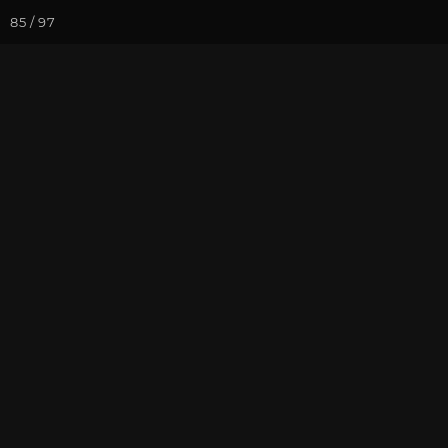
85 / 97
Йога-курсы
Йога-
Фотогалерея
Фото йога-туро
Коломбо. Хр
На почту
Избранное
П