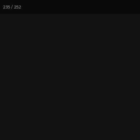
235 / 252
Йога-курсы
Йога-
Фотогалерея
Мотиваторы
Мотиваторы
На почту
Избранное
П