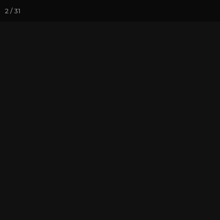
2 / 31
Йога-курсы
Йога-
Фотогалерея
Йога-лагерь «А
Йога-лагерь 
На почту
Избранное
П
Краснодарский край, река Ж