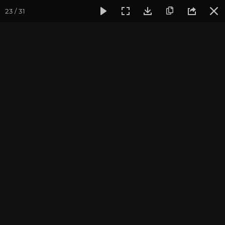
23 / 31
Фотогалерея
Йога-лагерь «Аура»
Йога-лагерь «Аура» 2
Йога-лагерь «Аура» 2013
Краснодарский край, река Жане