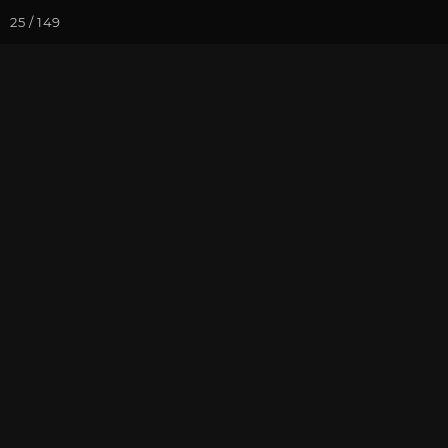
25 / 149
Йога-курсы
Йога-
Фотогалерея
Ретритный Цент
Фотографии 
На почту
Избранное
П
май 2013