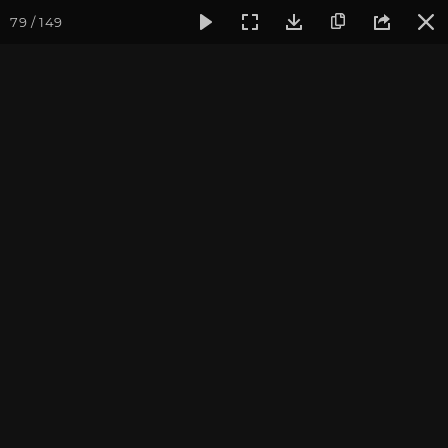
79 / 149
Фотогалерея
Ретритный Центр «Аура»
Йога на природ
Фотографии Дарьи
Чудиной
май 2013