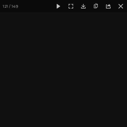
121 / 149
Фотогалерея
Ретритный Центр «Аура»
Йога на природ
Фотографии Дарьи
Чудиной
май 2013