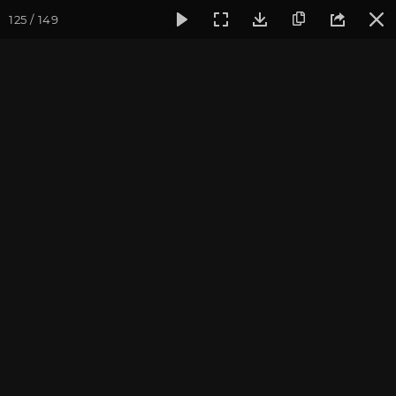
125 / 149
Фотогалерея
Ретритный Центр «Аура»
Йога на природ
Фотографии Дарьи
Чудиной
май 2013