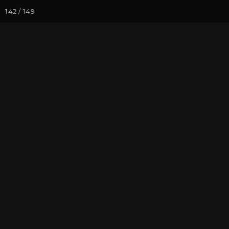
142 / 149
Йога-курсы
Йога-
Фотогалерея
Ретритный Цент
Фотографии 
На почту
Избранное
П
май 2013