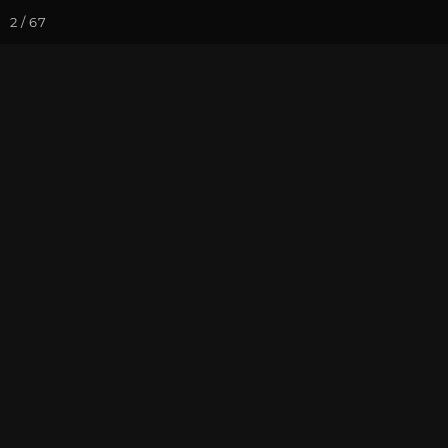
2 / 67
Йога-курсы
Йога-
Фотогалерея
Ретритный Цент
Фотографии 
На почту
Избранное
П
май 2013