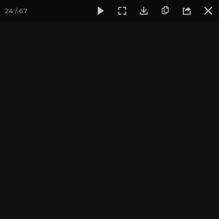
24 / 67
Фотогалерея
Ретритный Центр «Аура»
Йога на природ
Фотографии клуба
OUM.RU
май 2013