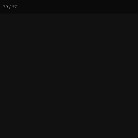
38 / 67
Йога-курсы
Йога-
Фотогалерея
Ретритный Цент
Фотографии 
На почту
Избранное
П
май 2013