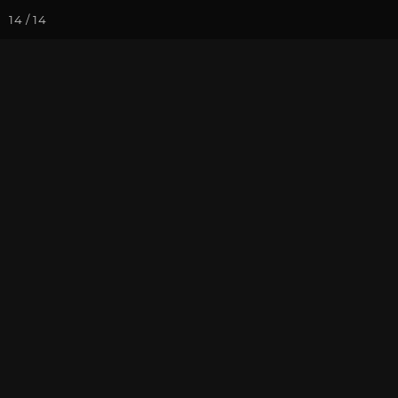
14 / 14
Йога-курсы
Йога-
Фотогалерея
Иллюстрации кл
Фильм "В пои
На почту
Избранное
П
Путешествие по местам Буд