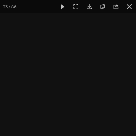
33 / 86
Фотогалерея
Иллюстрации клуба и кадры из фильмов
Картины из фильмов о
Будде Шакьямуни
Художник: Сергей Пидгайко