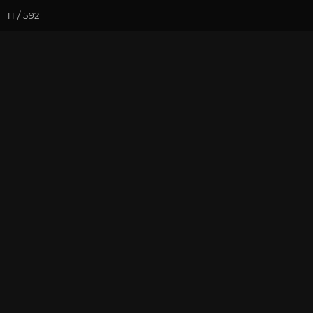
11 / 592
Йога-курсы
Йога-
Фотогалерея
Ретритный Цент
Встреча новог
На почту
Избранное
П
Ярославская область, январь