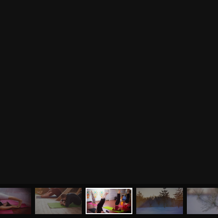
МЕНЮ
ЙОГА
СЕМИНАРЫ
О НАС
МАГАЗИН