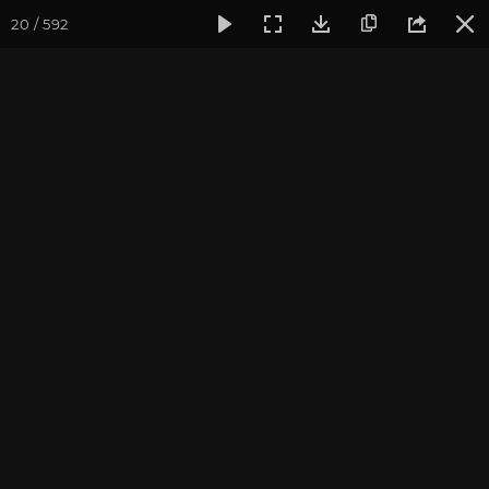
20 / 592
Фотогалерея
Ретритный Центр «Аура»
Встреча нового г
Встреча нового года в КЦ
"Аура"
Ярославская область, январь 2014