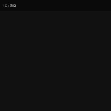
40 / 592
Йога-курсы
Йога-
Фотогалерея
Ретритный Цент
Встреча новог
На почту
Избранное
П
Ярославская область, январь