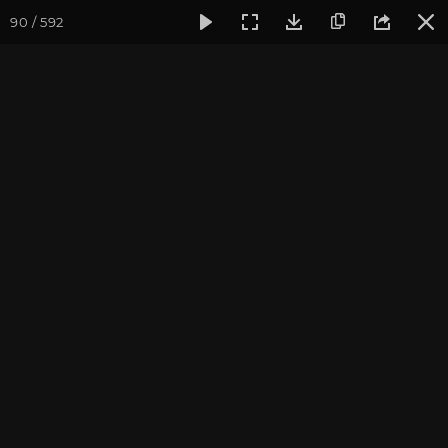
90 / 592
Фотогалерея
Ретритный Центр «Аура»
Встреча нового г
Встреча нового года в КЦ
"Аура"
Ярославская область, январь 2014