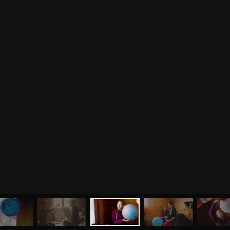
МЕНЮ
ЙОГА
СЕМИНАРЫ
О НАС
МАГАЗИН