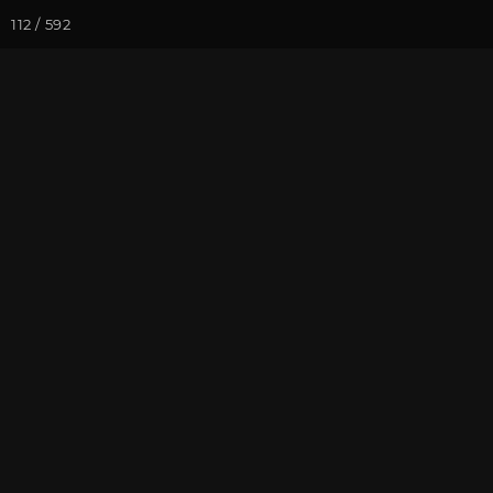
112 / 592
Йога-курсы
Йога-
Фотогалерея
Ретритный Цент
Встреча новог
На почту
Избранное
П
Ярославская область, январь