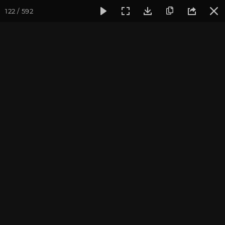
122 / 592
Фотогалерея
Ретритный Центр «Аура»
Встреча нового г
Встреча нового года в КЦ
"Аура"
Ярославская область, январь 2014