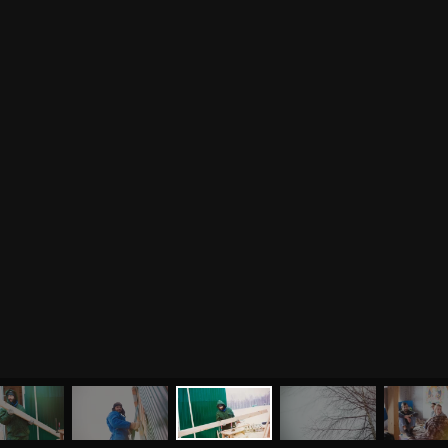
МЕНЮ
ЙОГА
СЕМИНАРЫ
О НАС
МАГАЗИН