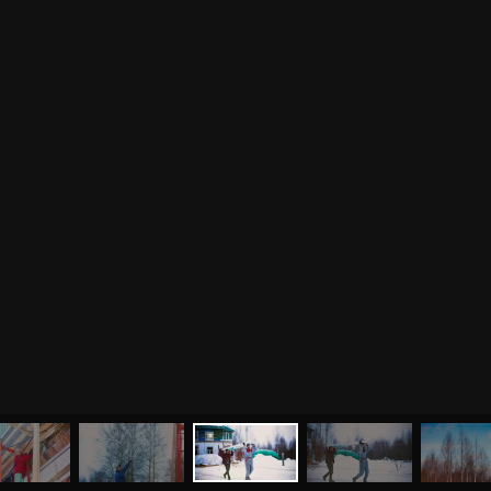
МЕНЮ
ЙОГА
СЕМИНАРЫ
О НАС
МАГАЗИН