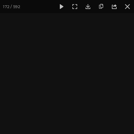
172 / 592
Фотогалерея
Ретритный Центр «Аура»
Встреча нового г
Встреча нового года в КЦ
"Аура"
Ярославская область, январь 2014