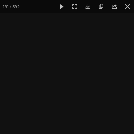
191 / 592
Фотогалерея
Ретритный Центр «Аура»
Встреча нового г
Встреча нового года в КЦ
"Аура"
Ярославская область, январь 2014