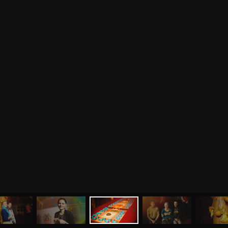
МЕНЮ
ЙОГА
СЕМИНАРЫ
О НАС
МАГАЗИН