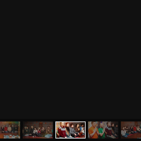
МЕНЮ
ЙОГА
СЕМИНАРЫ
О НАС
МАГАЗИН