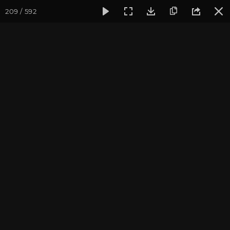
209 / 592
Фотогалерея
Ретритный Центр «Аура»
Встреча нового г
Встреча нового года в КЦ
"Аура"
Ярославская область, январь 2014