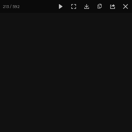
213 / 592
Фотогалерея
Ретритный Центр «Аура»
Встреча нового г
Встреча нового года в КЦ
"Аура"
Ярославская область, январь 2014