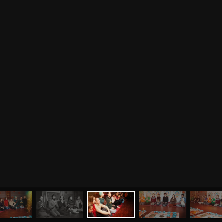
МЕНЮ
ЙОГА
СЕМИНАРЫ
О НАС
МАГАЗИН