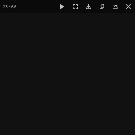
23 / 66
Фотогалерея
Погружение в тишину
Май 2014, Ретрит-
Май 2014, Ретрит-
випассана "Погружение в
тишину"
Культурный Центр "Аура"
Записаться на
Випассана - ретрит-медитация в России
2026