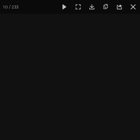
10 / 233
Фотогалерея
Йога-лагерь «Аура»
Йога-лагерь «Аура» 2
На реке Жане
Йога-лагерь в Краснодарском крае, 2014