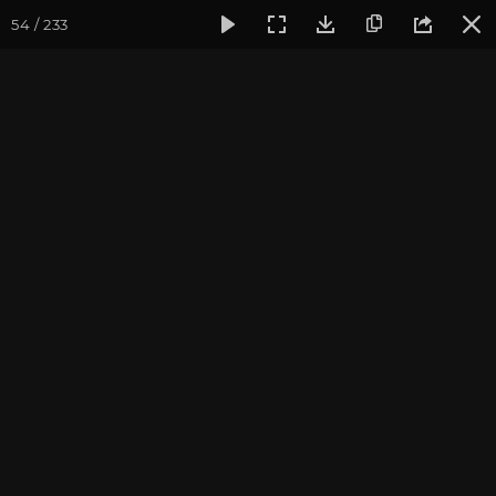
54 / 233
Фотогалерея
Йога-лагерь «Аура»
Йога-лагерь «Аура» 2
На реке Жане
Йога-лагерь в Краснодарском крае, 2014