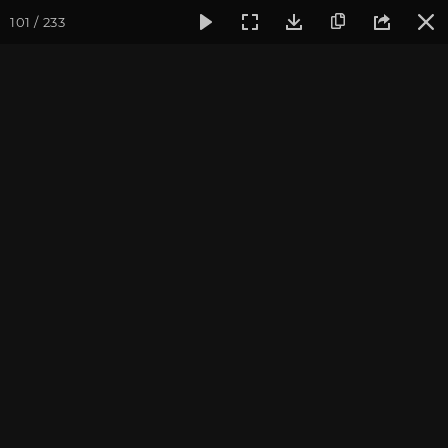
101 / 233
Фотогалерея
Йога-лагерь «Аура»
Йога-лагерь «Аура» 2
На реке Жане
Йога-лагерь в Краснодарском крае, 2014