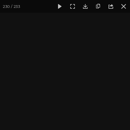
230 / 233
Фотогалерея
Йога-лагерь «Аура»
Йога-лагерь «Аура» 2
На реке Жане
Йога-лагерь в Краснодарском крае, 2014