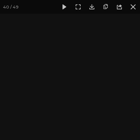
40 / 49
Фотогалерея
Йога-лагерь «Аура»
Йога-лагерь «Аура» 2
На реке Пшада
Йога-лагерь в Краснодарском крае, 2014