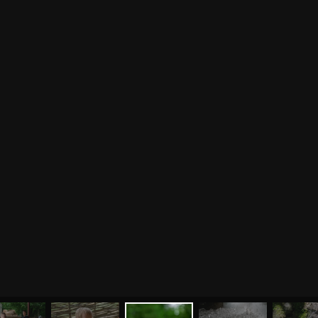
Курсы
Литература
ВОПРОСЫ И ПРЕДЛОЖЕНИЯ
Курс аюрведы
Новые статьи
Курс нутрициологии
Здоровое питание.
Рецепты
Курсы медитации
Альтернативная история
Курсы преподавателей
йоги
Здоровый образ жизни
Отзывы о курсах
Родителям о детях
преподавателей йоги
Анатомия человека
Аудио отзывы о курсах
Христианство
Курсы преподавателей
Буддизм
йоги для беременных
Разное
Притчи
Занятия
Я ознакомился с
соглашением
и подтверждаю
согласие на обработку персональных данных
Пранаяма и медитация
Электронные
для начинающих
книги
ОТПРАВИТЬ
Йога для женского
здоровья