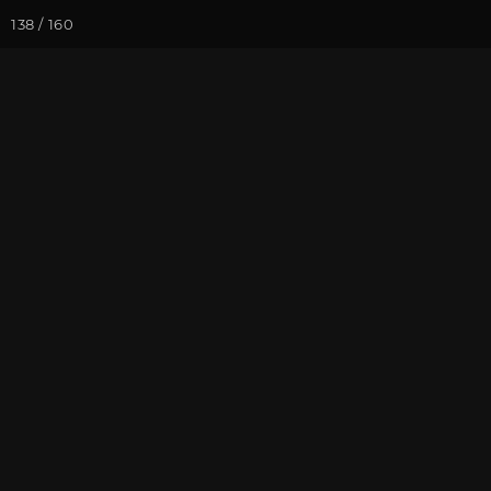
138 / 160
Йога-курсы
Йога-
Фотогалерея
Йога-лагерь «А
В Культурном
На почту
Избранное
П
Йога-лагерь в Ярославской о