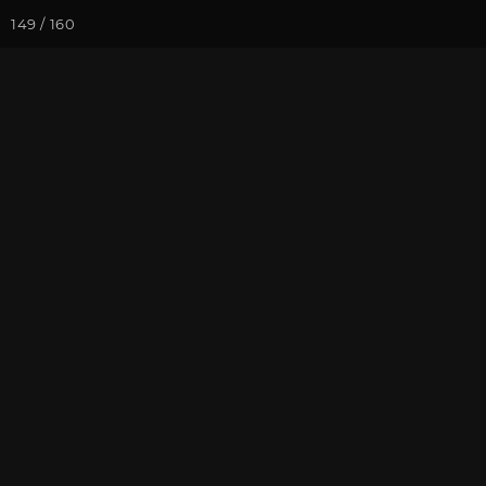
149 / 160
Йога-курсы
Йога-
Фотогалерея
Йога-лагерь «А
В Культурном
На почту
Избранное
П
Йога-лагерь в Ярославской о