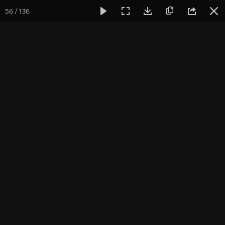
56 / 136
Фотогалерея
Йога-лагерь «Аура»
Йога-лагерь «Аура» 2
На Урале
Йога-лагерь в Челябинской области, 2014