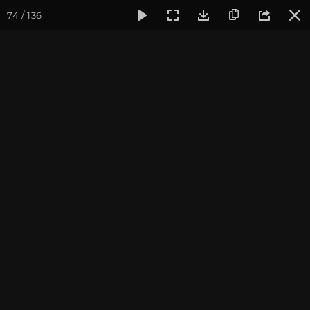
74 / 136
Фотогалерея
Йога-лагерь «Аура»
Йога-лагерь «Аура» 2
На Урале
Йога-лагерь в Челябинской области, 2014