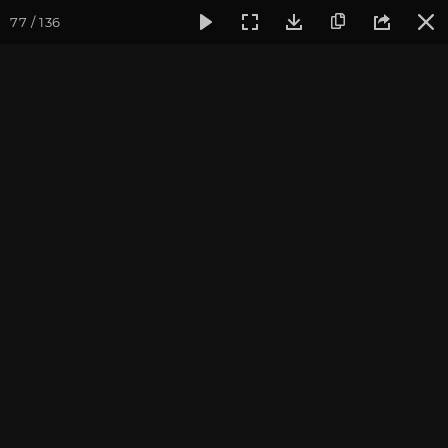
77 / 136
Фотогалерея
Йога-лагерь «Аура»
Йога-лагерь «Аура» 2
На Урале
Йога-лагерь в Челябинской области, 2014