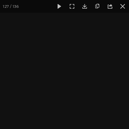
127 / 136
Фотогалерея
Йога-лагерь «Аура»
Йога-лагерь «Аура» 2
На Урале
Йога-лагерь в Челябинской области, 2014