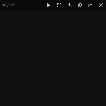
20 / 117
Фотогалерея
Ретритный Центр «Аура»
Зимняя природа 
Зимняя природа в
Культурном Центре
"Аура"
Ярославская область, декабрь-январь